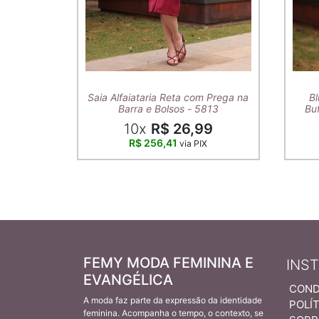
Saia Alfaiataria Reta com Prega na
Bl
Barra e Bolsos - 5813
Buf
10x
R$ 26,99
R$ 256,41
via PIX
FEMY MODA FEMININA E
INS
EVANGÉLICA
COND
A moda faz parte da expressão da identidade
POLÍT
feminina. Acompanha o tempo, o contexto, se