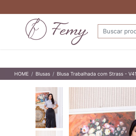
HOME
Blusas
Blusa Trabalhada com Strass - V4