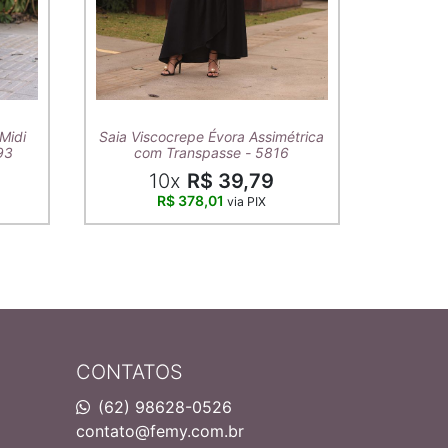
T-Shirt A
Midi
Saia Viscocrepe Évora Assimétrica
93
com Transpasse - 5816
10x
R$ 39,79
R$ 378,01
via PIX
CONTATOS
(62) 98628-0526
contato@femy.com.br