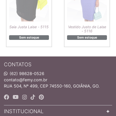
Saia Justa Laise - 5115
Vestido Justo de Laise
- 5116
Sem estoque
Sem estoque
CONTATOS
(62) 98628-0526
contato@femy.com.br
RUA 504, Nº 499, CEP 74550-160, GOIÂNIA, GO.
INSTITUCIONAL