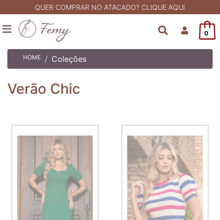
QUER COMPRAR NO ATACADO? CLIQUE AQUI
0
HOME
Coleções
Verão Chic