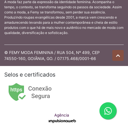
A moda faz parte da expressão da identidade feminina. Acompanha o
tempo, o contexto, se transforma seguindo os passos da sociedade. Assim
como a moda, a Femy se transformou, sem perder sua essência.
Produzindo roupas evangélicas desde 2001, a marca vem crescendo e
amadurecendo levando para a mulher contemporânea e cheia de estilo
produtos com o que há de mais novo e autêntico no mercado de moda com
qualidade, diversificação e sofisticação.
© FEMY MODA FEMININA / RUA 504, Nº 499, CEP
74550-160, GOIÂNIA, GO. / 07.175.468/0001-66
Selos e certificados
Agência