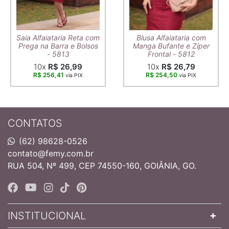
Saia Alfaiataria Reta com
Blusa Alfaiataria com
Prega na Barra e Bolsos
Manga Bufante e Zíper
- 5813
Frontal - 5812
10x
R$ 26,99
10x
R$ 26,79
R$ 256,41
R$ 254,50
via PIX
via PIX
CONTATOS
(62) 98628-0526
contato@femy.com.br
RUA 504, Nº 499, CEP 74550-160, GOIÂNIA, GO.
INSTITUCIONAL