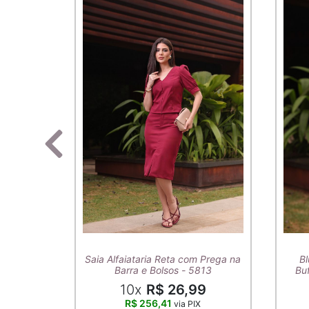
Saia Alfaiataria Reta com Prega na
Bl
Barra e Bolsos - 5813
Buf
10x
R$ 26,99
R$ 256,41
via PIX