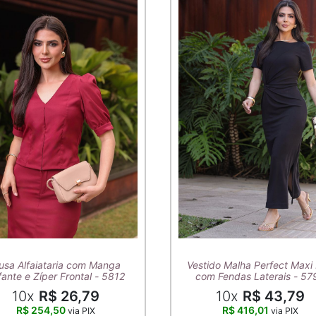
usa Alfaiataria com Manga
Vestido Malha Perfect Maxi 
ante e Zíper Frontal - 5812
com Fendas Laterais - 57
10x
R$ 26,79
10x
R$ 43,79
R$ 254,50
R$ 416,01
via PIX
via PIX