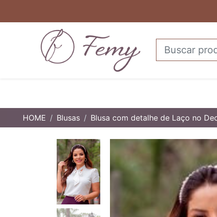
HOME
Blusas
Blusa com detalhe de Laço no De