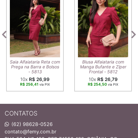
Saia Alfaiataria Reta com
Blusa Alfaiataria com
Prega na Barra e Bolsos
Manga Bufante e Zíper
- 5813
Frontal - 5812
10x
R$ 26,99
10x
R$ 26,79
R$ 256,41
R$ 254,50
via PIX
via PIX
CONTATOS
(62) 98628-0526
contato@femy.com.br