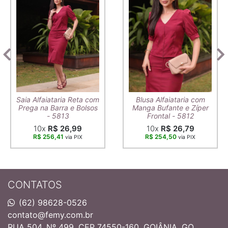
Saia Alfaiataria Reta com
Blusa Alfaiataria com
Prega na Barra e Bolsos
Manga Bufante e Zíper
- 5813
Frontal - 5812
10x
R$ 26,99
10x
R$ 26,79
R$ 256,41
R$ 254,50
via PIX
via PIX
CONTATOS
(62) 98628-0526
contato@femy.com.br
RUA 504, Nº 499, CEP 74550-160, GOIÂNIA, GO.