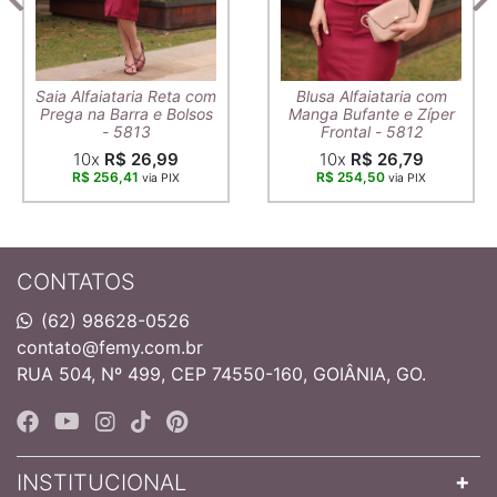
Saia Alfaiataria Reta com
Blusa Alfaiataria com
Prega na Barra e Bolsos
Manga Bufante e Zíper
- 5813
Frontal - 5812
10x
R$ 26,99
10x
R$ 26,79
R$ 256,41
R$ 254,50
via PIX
via PIX
CONTATOS
(62) 98628-0526
contato@femy.com.br
RUA 504, Nº 499, CEP 74550-160, GOIÂNIA, GO.
INSTITUCIONAL