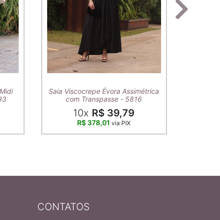
T-Shirt A
Midi
Saia Viscocrepe Évora Assimétrica
93
com Transpasse - 5816
10x
R$ 39,79
R$ 378,01
via PIX
CONTATOS