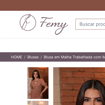
HOME
Blusas
Blusa em Malha Trabalhada com M