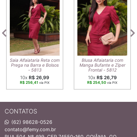
Saia Alfaiataria Reta com
Blusa Alfaiataria com
Prega na Barra e Bolsos
Manga Bufante e Zíper
- 5813
Frontal - 5812
10x
R$ 26,99
10x
R$ 26,79
R$ 256,41
R$ 254,50
via PIX
via PIX
CONTATOS
(62) 98628-0526
contato@femy.com.br
RUA 504, Nº 499, CEP 74550-160, GOIÂNIA, GO.