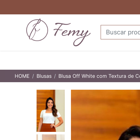
HOME
Blusas
Blusa Off White com Textura de 