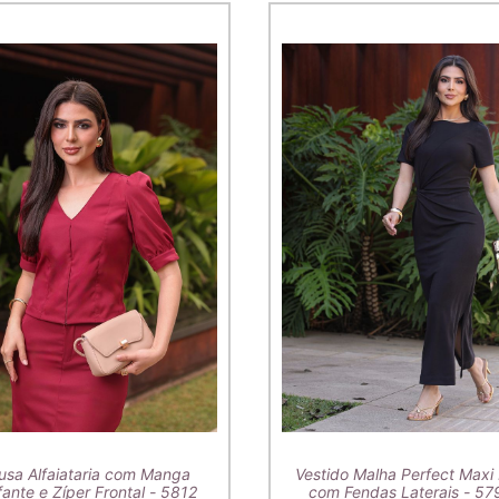
usa Alfaiataria com Manga
Vestido Malha Perfect Maxi 
ante e Zíper Frontal - 5812
com Fendas Laterais - 57