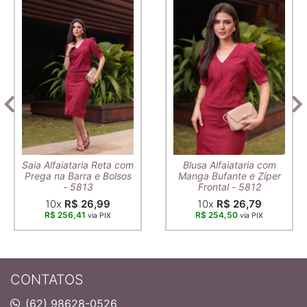
Saia Alfaiataria Reta com
Blusa Alfaiataria com
Prega na Barra e Bolsos
Manga Bufante e Zíper
- 5813
Frontal - 5812
10x
R$ 26,99
10x
R$ 26,79
R$ 256,41
R$ 254,50
via PIX
via PIX
CONTATOS
(62) 98628-0526