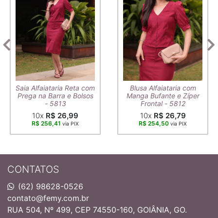
Saia Alfaiataria Reta com
Blusa Alfaiataria com
Prega na Barra e Bolsos
Manga Bufante e Zíper
- 5813
Frontal - 5812
10x
R$ 26,99
10x
R$ 26,79
R$ 256,41
R$ 254,50
via PIX
via PIX
CONTATOS
(62) 98628-0526
contato@femy.com.br
RUA 504, Nº 499, CEP 74550-160, GOIÂNIA, GO.