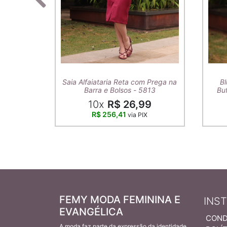
Saia Alfaiataria Reta com Prega na
Bl
Barra e Bolsos - 5813
Buf
10x
R$ 26,99
R$ 256,41
via PIX
FEMY MODA FEMININA E
INS
EVANGÉLICA
COND
A moda faz parte da expressão da identidade