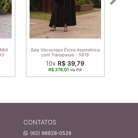
T-Shirt A
Midi
Saia Viscocrepe Évora Assimétrica
93
com Transpasse - 5816
10x
R$ 39,79
R$ 378,01
via PIX
CONTATOS
(62) 98628-0526