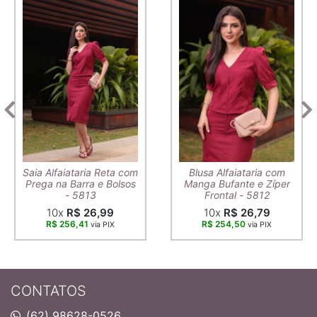
Saia Alfaiataria Reta com
Blusa Alfaiataria com
Prega na Barra e Bolsos
Manga Bufante e Zíper
- 5813
Frontal - 5812
10x
R$ 26,99
10x
R$ 26,79
R$ 256,41
R$ 254,50
via PIX
via PIX
CONTATOS
(62) 98628-0526