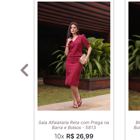
Saia Alfaiataria Reta com Prega na
Bl
Barra e Bolsos - 5813
Buf
10x
R$ 26,99