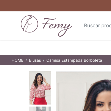
HOME
Blusas
Camisa Estampada Borboleta