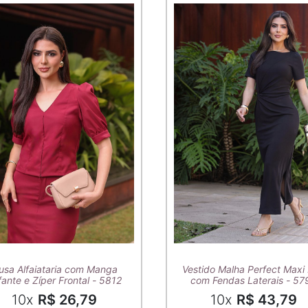
usa Alfaiataria com Manga
Vestido Malha Perfect Maxi 
ante e Zíper Frontal - 5812
com Fendas Laterais - 57
10x
R$ 26,79
10x
R$ 43,79