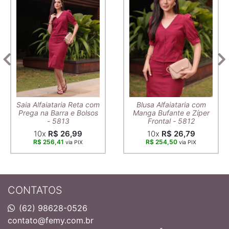
Saia Alfaiataria Reta com
Blusa Alfaiataria com
Prega na Barra e Bolsos
Manga Bufante e Zíper
- 5813
Frontal - 5812
10x
R$ 26,99
10x
R$ 26,79
R$ 256,41
R$ 254,50
via PIX
via PIX
CONTATOS
(62) 98628-0526
contato@femy.com.br