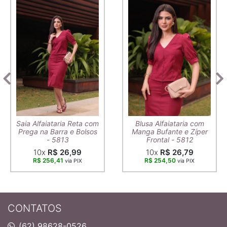
Saia Alfaiataria Reta com
Blusa Alfaiataria com
Prega na Barra e Bolsos
Manga Bufante e Zíper
- 5813
Frontal - 5812
10x
R$ 26,99
10x
R$ 26,79
R$ 256,41
R$ 254,50
via PIX
via PIX
CONTATOS
(62) 98628-0526