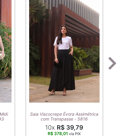
T-Shirt A
Midi
Saia Viscocrepe Évora Assimétrica
93
com Transpasse - 5816
10x
R$ 39,79
R$ 378,01
via PIX