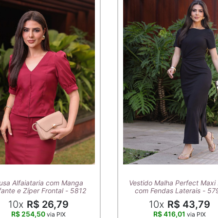
usa Alfaiataria com Manga
Vestido Malha Perfect Maxi 
ante e Zíper Frontal - 5812
com Fendas Laterais - 57
10x
R$ 26,79
10x
R$ 43,79
R$ 254,50
R$ 416,01
via PIX
via PIX