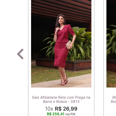
Saia Alfaiataria Reta com Prega na
Bl
Barra e Bolsos - 5813
Buf
10x
R$ 26,99
R$ 256,41
via PIX