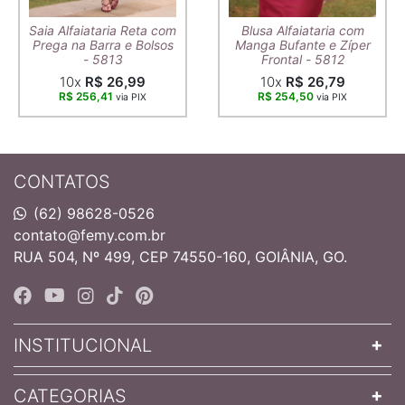
Saia Alfaiataria Reta com
Blusa Alfaiataria com
Prega na Barra e Bolsos
Manga Bufante e Zíper
- 5813
Frontal - 5812
10x
R$ 26,99
10x
R$ 26,79
R$ 256,41
R$ 254,50
via PIX
via PIX
CONTATOS
(62) 98628-0526
contato@femy.com.br
RUA 504, Nº 499, CEP 74550-160, GOIÂNIA, GO.
INSTITUCIONAL
CATEGORIAS