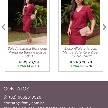
Saia Alfaiataria Reta com
Blusa Alfaiataria com
Prega na Barra e Bolsos
Manga Bufante e Zíper
- 5813
Frontal - 5812
10x
R$ 26,99
10x
R$ 26,79
R$ 256,41
R$ 254,50
via PIX
via PIX
CONTATOS
(62) 98628-0526
contato@femy.com.br