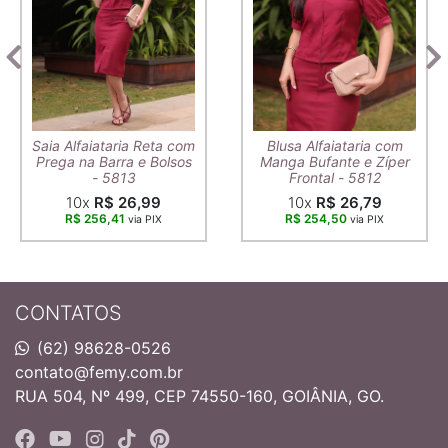
Saia Alfaiataria Reta com
Blusa Alfaiataria com
Prega na Barra e Bolsos
Manga Bufante e Zíper
- 5813
Frontal - 5812
10x
R$ 26,99
10x
R$ 26,79
R$ 256,41
R$ 254,50
via PIX
via PIX
CONTATOS
(62) 98628-0526
contato@femy.com.br
RUA 504, Nº 499, CEP 74550-160, GOIÂNIA, GO.