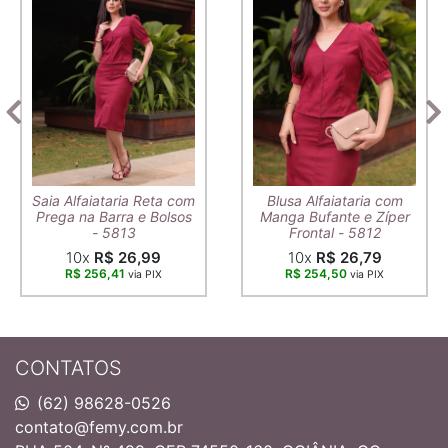
Saia Alfaiataria Reta com
Blusa Alfaiataria com
Prega na Barra e Bolsos
Manga Bufante e Zíper
- 5813
Frontal - 5812
10x
R$ 26,99
10x
R$ 26,79
R$ 256,41
R$ 254,50
via PIX
via PIX
CONTATOS
(62) 98628-0526
contato@femy.com.br