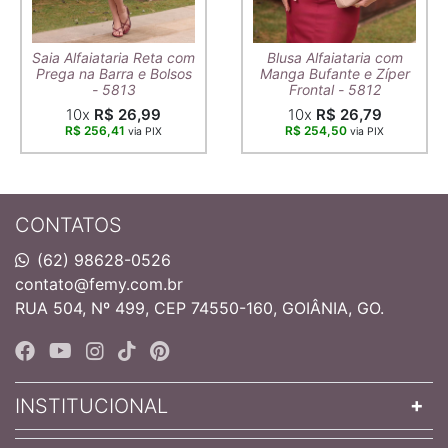
Saia Alfaiataria Reta com
Blusa Alfaiataria com
Prega na Barra e Bolsos
Manga Bufante e Zíper
- 5813
Frontal - 5812
10x
R$ 26,99
10x
R$ 26,79
R$ 256,41
R$ 254,50
via PIX
via PIX
CONTATOS
(62) 98628-0526
contato@femy.com.br
RUA 504, Nº 499, CEP 74550-160, GOIÂNIA, GO.
INSTITUCIONAL