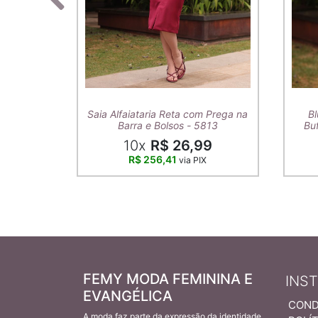
Saia Alfaiataria Reta com Prega na
Bl
Barra e Bolsos - 5813
Buf
10x
R$ 26,99
R$ 256,41
via PIX
FEMY MODA FEMININA E
INS
EVANGÉLICA
COND
A moda faz parte da expressão da identidade