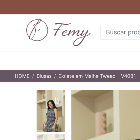
HOME
Blusas
Colete em Malha Tweed - V4081