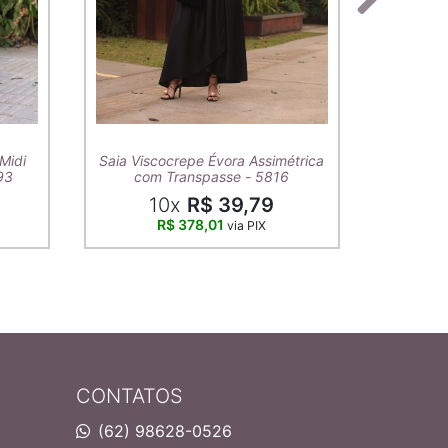
T-Shirt A
Midi
Saia Viscocrepe Évora Assimétrica
93
com Transpasse - 5816
10x
R$ 39,79
R$ 378,01
via PIX
CONTATOS
(62) 98628-0526