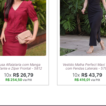
usa Alfaiataria com Manga
Vestido Malha Perfect Maxi 
ante e Zíper Frontal - 5812
com Fendas Laterais - 57
10x
R$ 26,79
10x
R$ 43,79
R$ 254,50
R$ 416,01
via PIX
via PIX