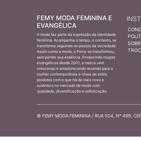
FEMY MODA FEMININA E
INS
EVANGÉLICA
COND
A moda faz parte da expressão da identidade
POLÍT
feminina. Acompanha o tempo, o contexto, se
SOBR
transforma seguindo os passos da sociedade.
TROC
Assim como a moda, a Femy se transformou,
sem perder sua essência. Produzindo roupas
evangélicas desde 2001, a marca vem
crescendo e amadurecendo levando para a
mulher contemporânea e cheia de estilo
produtos com o que há de mais novo e
autêntico no mercado de moda com
qualidade, diversificação e sofisticação.
© FEMY MODA FEMININA / RUA 504, Nº 499, CEP 