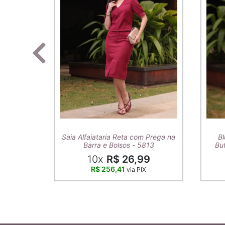
Saia Alfaiataria Reta com Prega na
Bl
Barra e Bolsos - 5813
Buf
10x
R$ 26,99
R$ 256,41
via PIX