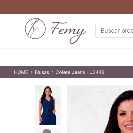
HOME
Blusas
Colete Jeans - J2448