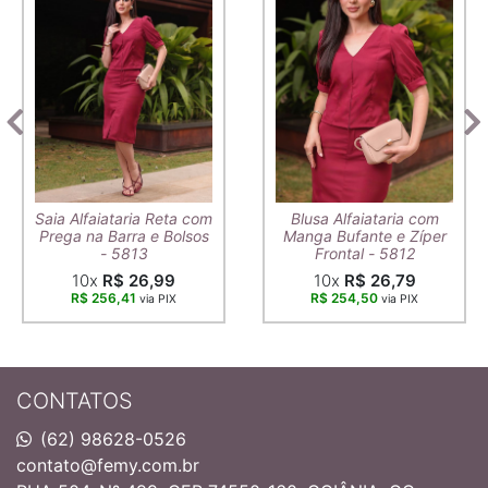
Saia Alfaiataria Reta com
Blusa Alfaiataria com
Prega na Barra e Bolsos
Manga Bufante e Zíper
- 5813
Frontal - 5812
10x
R$ 26,99
10x
R$ 26,79
R$ 256,41
R$ 254,50
via PIX
via PIX
CONTATOS
(62) 98628-0526
contato@femy.com.br