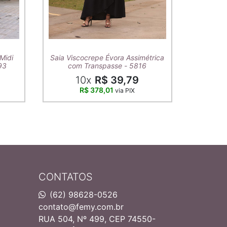
T-Shirt A
Midi
Saia Viscocrepe Évora Assimétrica
93
com Transpasse - 5816
10x
R$ 39,79
R$ 378,01
via PIX
CONTATOS
(62) 98628-0526
contato@femy.com.br
RUA 504, Nº 499, CEP 74550-