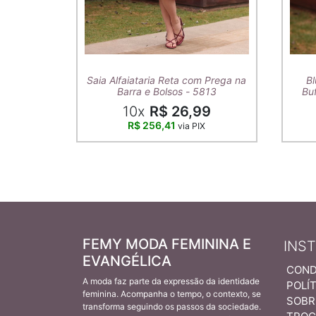
Saia Alfaiataria Reta com Prega na
Bl
Barra e Bolsos - 5813
Buf
10x
R$ 26,99
R$ 256,41
via PIX
FEMY MODA FEMININA E
INS
EVANGÉLICA
COND
A moda faz parte da expressão da identidade
POLÍT
feminina. Acompanha o tempo, o contexto, se
SOBR
transforma seguindo os passos da sociedade.