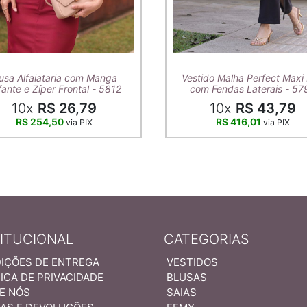
usa Alfaiataria com Manga
Vestido Malha Perfect Maxi 
ante e Zíper Frontal - 5812
com Fendas Laterais - 57
10x
R$ 26,79
10x
R$ 43,79
R$ 254,50
R$ 416,01
via PIX
via PIX
TITUCIONAL
CATEGORIAS
IÇÕES DE ENTREGA
VESTIDOS
ICA DE PRIVACIDADE
BLUSAS
E NÓS
SAIAS