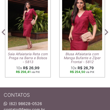
Saia Alfaiataria Reta com
Blusa Alfaiataria com
Prega na Barra e Bolsos
Manga Bufante e Zíper
- 5813
Frontal - 5812
10x
R$ 26,99
10x
R$ 26,79
R$ 256,41
R$ 254,50
via PIX
via PIX
CONTATOS
(62) 98628-0526
contato@femy.com.br