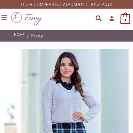
QUER COMPRAR NO ATACADO? CLIQUE AQUI
0
HOME
Femy