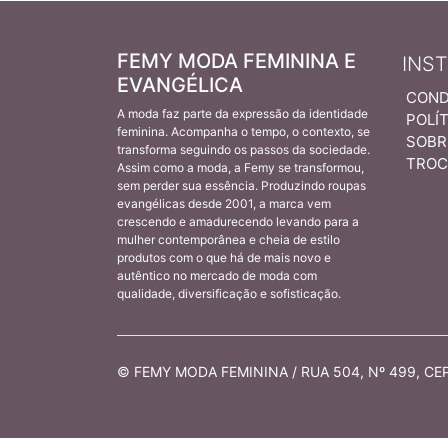
FEMY MODA FEMININA E
INS
EVANGÉLICA
COND
A moda faz parte da expressão da identidade
POLÍT
feminina. Acompanha o tempo, o contexto, se
SOBR
transforma seguindo os passos da sociedade.
TROC
Assim como a moda, a Femy se transformou,
sem perder sua essência. Produzindo roupas
evangélicas desde 2001, a marca vem
crescendo e amadurecendo levando para a
mulher contemporânea e cheia de estilo
produtos com o que há de mais novo e
autêntico no mercado de moda com
qualidade, diversificação e sofisticação.
© FEMY MODA FEMININA / RUA 504, Nº 499, CEP 