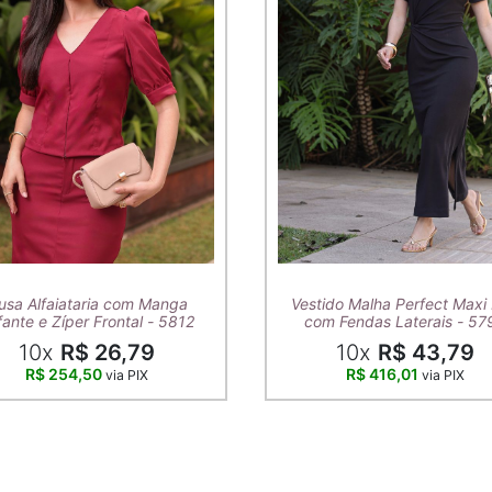
usa Alfaiataria com Manga
Vestido Malha Perfect Maxi 
ante e Zíper Frontal - 5812
com Fendas Laterais - 57
10x
R$ 26,79
10x
R$ 43,79
R$ 254,50
R$ 416,01
via PIX
via PIX