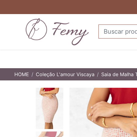
HOME
Coleção L'amour Viscaya
Saia de Malha