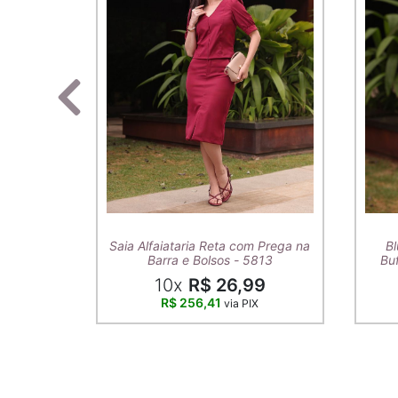
Saia Alfaiataria Reta com Prega na
Bl
Barra e Bolsos - 5813
Buf
10x
R$ 26,99
R$ 256,41
via PIX