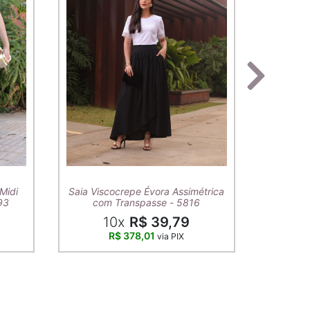
T-Shirt A
Midi
Saia Viscocrepe Évora Assimétrica
93
com Transpasse - 5816
10x
R$ 39,79
R$ 378,01
via PIX