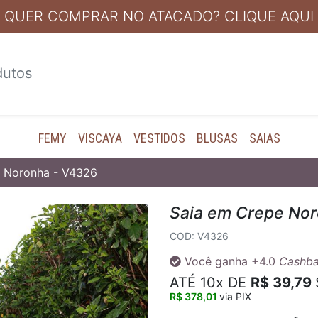
QUER COMPRAR NO ATACADO? CLIQUE AQUI
FEMY
VISCAYA
VESTIDOS
BLUSAS
SAIAS
e Noronha - V4326
Saia em Crepe No
COD: V4326
Você ganha
+4.0
Cashb
ATÉ
10x
DE
R$ 39,79
R$ 378,01
via PIX