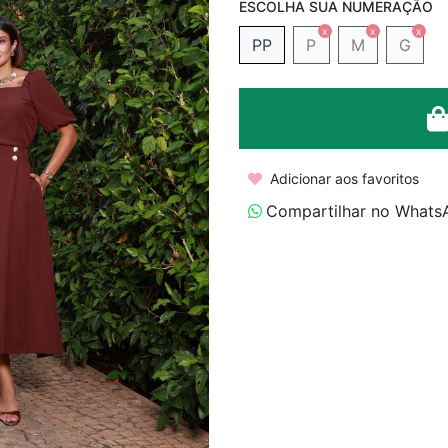
PP
P
M
G
Adicionar aos favoritos
Compartilhar no Whats