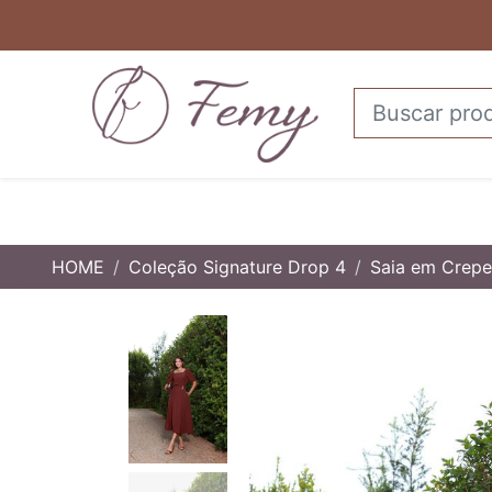
HOME
Coleção Signature Drop 4
Saia em Crep