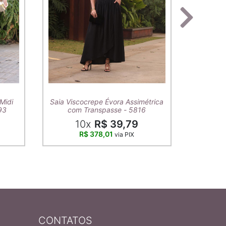
T-Shirt A
Midi
Saia Viscocrepe Évora Assimétrica
93
com Transpasse - 5816
10x
R$ 39,79
R$ 378,01
via PIX
CONTATOS