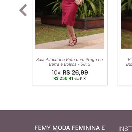
Saia Alfaiataria Reta com Prega na
Bl
Barra e Bolsos - 5813
Buf
10x
R$ 26,99
R$ 256,41
via PIX
FEMY MODA FEMININA E
INS