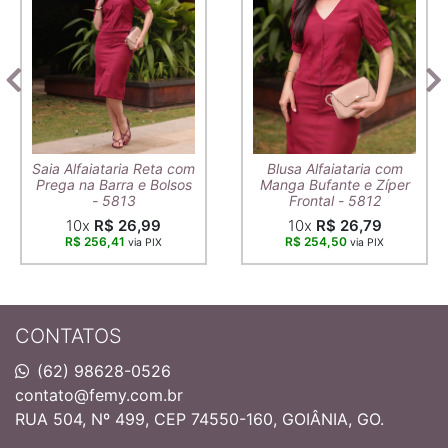
Saia Alfaiataria Reta com
Blusa Alfaiataria com
Prega na Barra e Bolsos
Manga Bufante e Zíper
- 5813
Frontal - 5812
10x
R$ 26,99
10x
R$ 26,79
R$ 256,41
R$ 254,50
via PIX
via PIX
CONTATOS
(62) 98628-0526
contato@femy.com.br
RUA 504, Nº 499, CEP 74550-160, GOIÂNIA, GO.