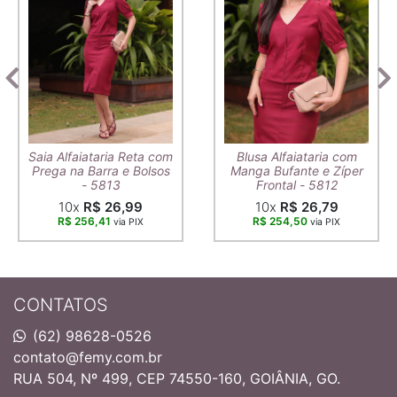
Saia Alfaiataria Reta com
Blusa Alfaiataria com
Prega na Barra e Bolsos
Manga Bufante e Zíper
- 5813
Frontal - 5812
10x
R$ 26,99
10x
R$ 26,79
R$ 256,41
R$ 254,50
via PIX
via PIX
CONTATOS
(62) 98628-0526
contato@femy.com.br
RUA 504, Nº 499, CEP 74550-160, GOIÂNIA, GO.