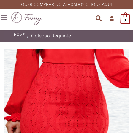
QUER COMPRAR NO ATACADO? CLIQUE AQUI
0
HOME
Coleção Requinte