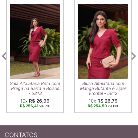
Saia Alfaiataria Reta com
Blusa Alfaiataria com
Prega na Barra e Bolsos
Manga Bufante e Zíper
- 5813
Frontal - 5812
10x
R$ 26,99
10x
R$ 26,79
R$ 256,41
R$ 254,50
via PIX
via PIX
CONTATOS