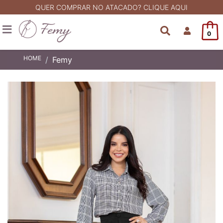
QUER COMPRAR NO ATACADO? CLIQUE AQUI
0
HOME
Femy