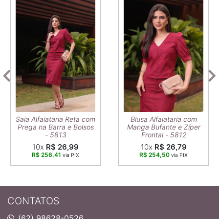
Saia Alfaiataria Reta com
Blusa Alfaiataria com
Prega na Barra e Bolsos
Manga Bufante e Zíper
- 5813
Frontal - 5812
10x
R$ 26,99
10x
R$ 26,79
R$ 256,41
R$ 254,50
via PIX
via PIX
CONTATOS
(62) 98628-0526