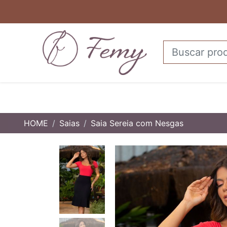
HOME
Saias
Saia Sereia com Nesgas