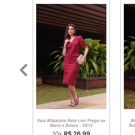
Saia Alfaiataria Reta com Prega na
Bl
Barra e Bolsos - 5813
Buf
10x
R$ 26,99