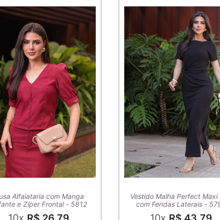
usa Alfaiataria com Manga
Vestido Malha Perfect Maxi 
ante e Zíper Frontal - 5812
com Fendas Laterais - 57
10x
R$ 26,79
10x
R$ 43,79