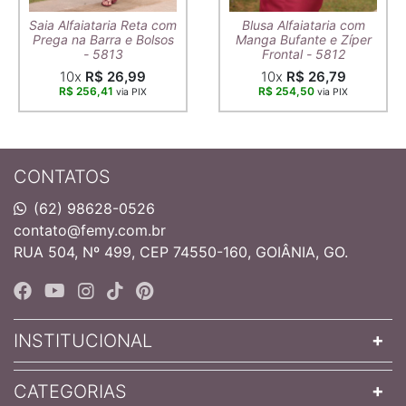
Saia Alfaiataria Reta com
Blusa Alfaiataria com
Prega na Barra e Bolsos
Manga Bufante e Zíper
- 5813
Frontal - 5812
10x
R$ 26,99
10x
R$ 26,79
R$ 256,41
R$ 254,50
via PIX
via PIX
CONTATOS
(62) 98628-0526
contato@femy.com.br
RUA 504, Nº 499, CEP 74550-160, GOIÂNIA, GO.
INSTITUCIONAL
CATEGORIAS