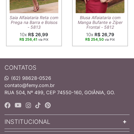
Saia Alfaiataria Reta com
Blusa Alfaiataria com
Prega na Barra e Bolsos
Manga Bufante e Zíper
- 5813
Frontal - 5812
10x
R$ 26,99
10x
R$ 26,79
R$ 256,41
R$ 254,50
via PIX
via PIX
CONTATOS
(62) 98628-0526
contato@femy.com.br
RUA 504, Nº 499, CEP 74550-160, GOIÂNIA, GO.
INSTITUCIONAL