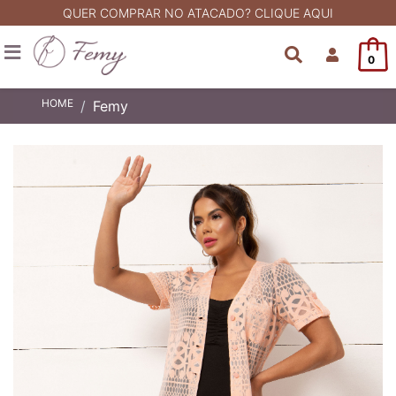
QUER COMPRAR NO ATACADO? CLIQUE AQUI
0
HOME
Femy