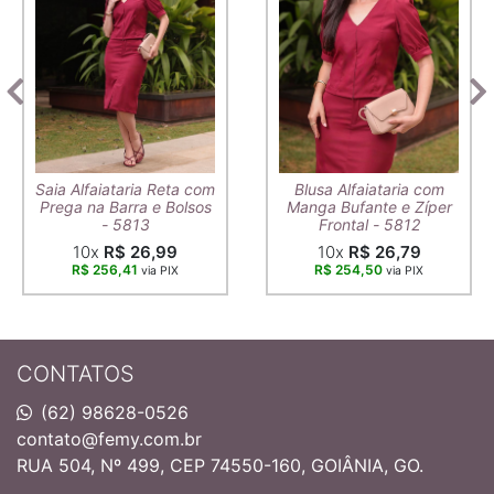
Saia Alfaiataria Reta com
Blusa Alfaiataria com
Prega na Barra e Bolsos
Manga Bufante e Zíper
- 5813
Frontal - 5812
10x
R$ 26,99
10x
R$ 26,79
R$ 256,41
R$ 254,50
via PIX
via PIX
CONTATOS
(62) 98628-0526
contato@femy.com.br
RUA 504, Nº 499, CEP 74550-160, GOIÂNIA, GO.