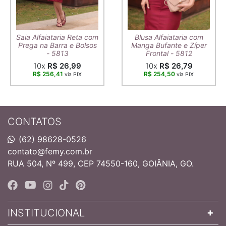
Saia Alfaiataria Reta com
Blusa Alfaiataria com
Prega na Barra e Bolsos
Manga Bufante e Zíper
- 5813
Frontal - 5812
10x
R$ 26,99
10x
R$ 26,79
R$ 256,41
R$ 254,50
via PIX
via PIX
CONTATOS
(62) 98628-0526
contato@femy.com.br
RUA 504, Nº 499, CEP 74550-160, GOIÂNIA, GO.
INSTITUCIONAL