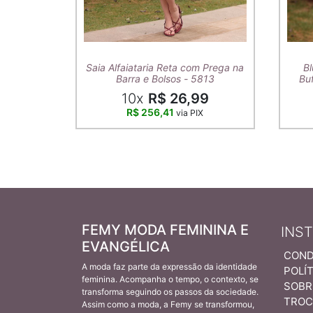
Saia Alfaiataria Reta com Prega na
Bl
Barra e Bolsos - 5813
Buf
10x
R$ 26,99
R$ 256,41
via PIX
FEMY MODA FEMININA E
INS
EVANGÉLICA
COND
A moda faz parte da expressão da identidade
POLÍT
feminina. Acompanha o tempo, o contexto, se
SOBR
transforma seguindo os passos da sociedade.
TROC
Assim como a moda, a Femy se transformou,