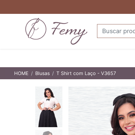
HOME
Blusas
T Shirt com Laço - V3657