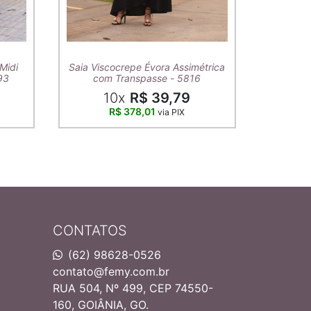
T-Shirt A
Midi
Saia Viscocrepe Évora Assimétrica
93
com Transpasse - 5816
10x
R$ 39,79
R$ 378,01
via PIX
CONTATOS
(62) 98628-0526
contato@femy.com.br
RUA 504, Nº 499, CEP 74550-
160, GOIÂNIA, GO.