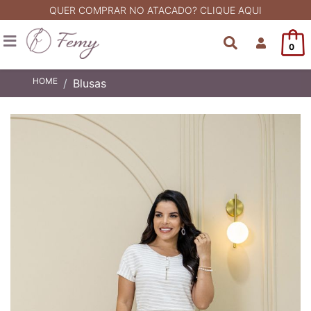
QUER COMPRAR NO ATACADO? CLIQUE AQUI
0
HOME
Blusas