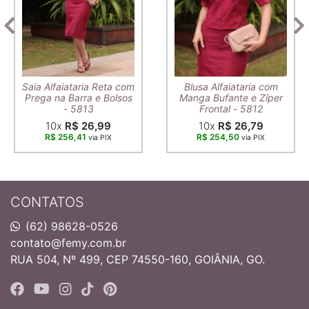
Saia Alfaiataria Reta com
Blusa Alfaiataria com
Prega na Barra e Bolsos
Manga Bufante e Zíper
- 5813
Frontal - 5812
10x
R$ 26,99
10x
R$ 26,79
R$ 256,41
R$ 254,50
via PIX
via PIX
CONTATOS
(62) 98628-0526
contato@femy.com.br
RUA 504, Nº 499, CEP 74550-160, GOIÂNIA, GO.