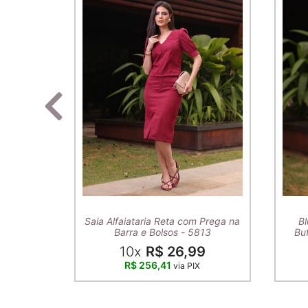
Saia Alfaiataria Reta com Prega na
Bl
Barra e Bolsos - 5813
Buf
10x
R$ 26,99
R$ 256,41
via PIX