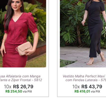
usa Alfaiataria com Manga
Vestido Malha Perfect Maxi 
ante e Zíper Frontal - 5812
com Fendas Laterais - 57
10x
R$ 26,79
10x
R$ 43,79
R$ 254,50
R$ 416,01
via PIX
via PIX