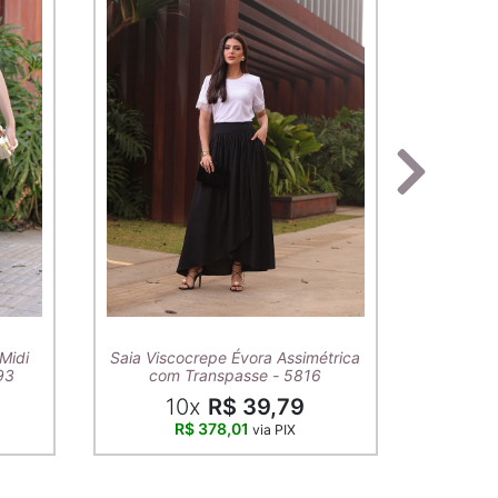
T-Shirt A
Midi
Saia Viscocrepe Évora Assimétrica
93
com Transpasse - 5816
10x
R$ 39,79
R$ 378,01
via PIX