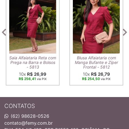
Saia Alfaiataria Reta com
Blusa Alfaiataria com
Prega na Barra e Bolsos
Manga Bufante e Zíper
- 5813
Frontal - 5812
10x
R$ 26,99
10x
R$ 26,79
R$ 256,41
R$ 254,50
via PIX
via PIX
CONTATOS
(62) 98628-0526
contato@femy.com.br