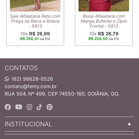
Saia Alfaiataria Reta com
Blusa Alfaiataria com
Prega na Barra e Bolsos
Manga Bufante e Zíper
- 5813
Frontal - 5812
10x
R$ 26,99
10x
R$ 26,79
R$ 256,41
R$ 254,50
via PIX
via PIX
CONTATOS
(62) 98628-0526
contato@femy.com.br
RUA 504, Nº 499, CEP 74550-160, GOIÂNIA, GO.
INSTITUCIONAL