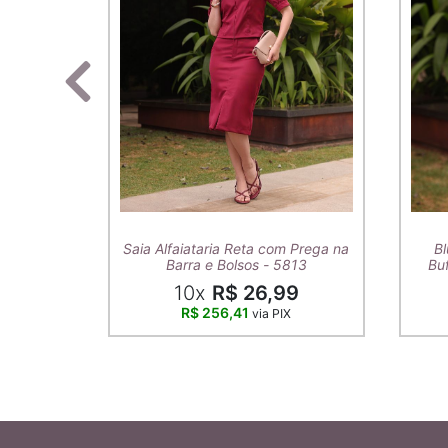
Saia Alfaiataria Reta com Prega na
Bl
Barra e Bolsos - 5813
Buf
10x
R$ 26,99
R$ 256,41
via PIX