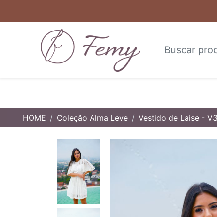
HOME
Coleção Alma Leve
Vestido de Laise - V