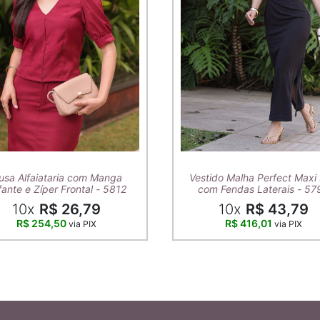
usa Alfaiataria com Manga
Vestido Malha Perfect Maxi 
ante e Zíper Frontal - 5812
com Fendas Laterais - 57
10x
R$ 26,79
10x
R$ 43,79
R$ 254,50
R$ 416,01
via PIX
via PIX