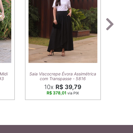
T-Shirt A
Midi
Saia Viscocrepe Évora Assimétrica
93
com Transpasse - 5816
10x
R$ 39,79
R$ 378,01
via PIX